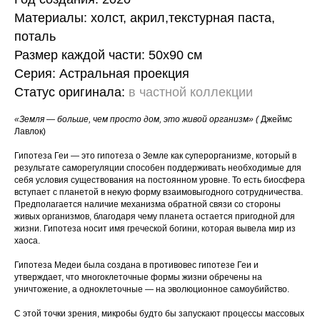
Материалы: холст, акрил,текстурная паста,
поталь
Размер каждой части: 50х90 см
Серия: Астральная проекция
Статус оригинала:
в частной коллекции
«Земля — больше, чем просто дом, это живой организм» (
Джеймс
Лавлок​)
Гипотеза Геи — это гипотеза о Земле как суперорганизме, который в
результате саморегуляции способен поддерживать необходимые для
себя условия существования на постоянном уровне. То есть биосфера
вступает с планетой в некую форму взаимовыгодного сотрудничества.
Предполагается наличие механизма обратной связи со стороны
живых организмов, благодаря чему планета остается пригодной для
жизни. Гипотеза носит имя греческой богини, которая вывела мир из
хаоса.​
Гипотеза Медеи была создана в противовес гипотезе Геи и
утверждает, что многоклеточные формы жизни обречены на
уничтожение, а одноклеточные — на эволюционное самоубийство.
С этой точки зрения, микробы будто бы запускают процессы массовых