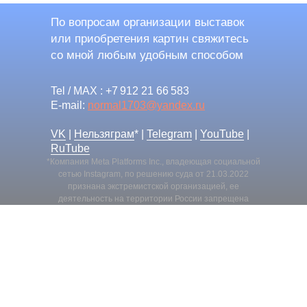
По вопросам организации выставок
или приобретения картин свяжитесь
со мной любым удобным способом
Tel / MAX : +7 912 21 66 583
E-mail:
normal1703@yandex.ru
VK
|
Нельзяграм
* |
Telegram
|
YouTube
|
RuTube
*Компания Meta Platforms Inc., владеющая социальной
сетью Instagram, по решению суда от 21.03.2022
признана экстремистской организацией, ее
деятельность на территории России запрещена