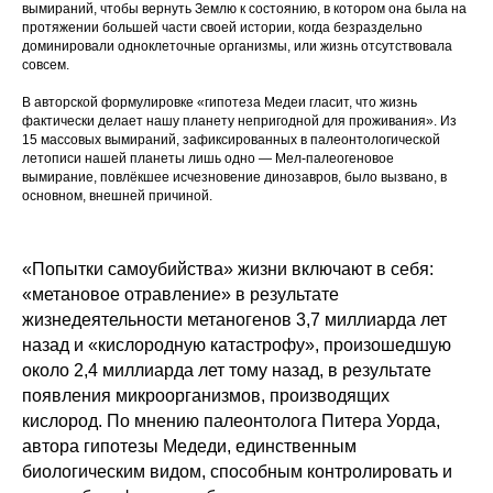
вымираний, чтобы вернуть Землю к состоянию, в котором она была на
протяжении большей части своей истории, когда безраздельно
доминировали одноклеточные организмы, или жизнь отсутствовала
совсем.
В авторской формулировке «гипотеза Медеи гласит, что жизнь
фактически делает нашу планету непригодной для проживания». Из
15 массовых вымираний, зафиксированных в палеонтологической
летописи нашей планеты лишь одно — Мел-палеогеновое
вымирание, повлёкшее исчезновение динозавров, было вызвано, в
основном, внешней причиной.​
«Попытки самоубийства» жизни включают в себя:
«метановое отравление» в результате
жизнедеятельности метаногенов 3,7 миллиарда лет
назад и «кислородную катастрофу», произошедшую
около 2,4 миллиарда лет тому назад, в результате
появления микроорганизмов, производящих
кислород. По мнению палеонтолога Питера Уорда,
автора гипотезы Медеди, единственным
биологическим видом, способным контролировать и