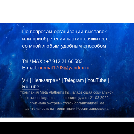
По вопросам организации выставок
или приобретения картин свяжитесь
со мной любым удобным способом
Tel / MAX : +7 912 21 66 583
E-mail:
normal1703@yandex.ru
VK
|
Нельзяграм
* |
Telegram
|
YouTube
|
RuTube
*Компания Meta Platforms Inc., владеющая социальной
сетью Instagram, по решению суда от 21.03.2022
признана экстремистской организацией, ее
деятельность на территории России запрещена