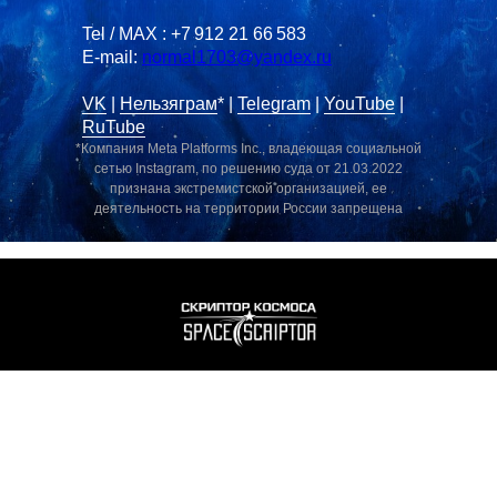
Tel / MAX : +7 912 21 66 583
E-mail:
normal1703@yandex.ru
VK
|
Нельзяграм
* |
Telegram
|
YouTube
|
RuTube
*Компания Meta Platforms Inc., владеющая социальной
сетью Instagram, по решению суда от 21.03.2022
признана экстремистской организацией, ее
деятельность на территории России запрещена
ГЛАВНАЯ
ОРИГИНАЛЫ В НАЛИЧИИ