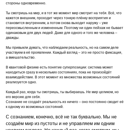
стороны одновременно.
Ты смотришь на мир, и в тот же момент мир смотрит на тебя. Всё, что
кажется внешним, проходит через тонкую плёнку восприятия и
становится внутренним, а потом снова выходит наружу – уже
переосмысленным и измененным. Поэтому ни один пейзаж не бывает
одинаковым для двух людей. Даже для одного и того же человека –
дважды.
Мы привыкли думать, что наблюдаем реальность, но на самом деле
участвуем в её проявлении. Каждый взгляд – это не просто фиксация,
а вмешательство.
В квантовой физике есть понятие суперпозиции: система может
находиться сразу в нескольких состояниях, пока не произойдёт
взаимодействие. В этот момент из множества возможных состояний
реализуется одно.
Каждый раз, когда ты смотришь, ты выбираешь. Не мир целиком, но
его версию для себя.
Сознание не создаёт реальность из ничего – оно постоянно сводит её
к одному из возможных состояний.
С сознанием, конечно, всё не так буквально. Мы не
создаём мир из пустоты и не управляем им одним